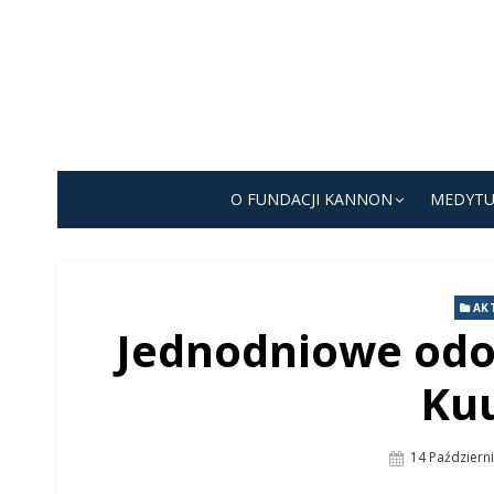
Skip
to
content
O FUNDACJI KANNON
MEDYTU
AK
Jednodniowe odo
Ku
Posted
14 Październ
On