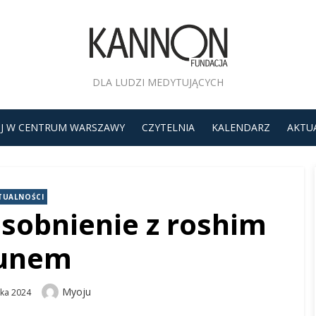
DLA LUDZI MEDYTUJĄCYCH
J W CENTRUM WARSZAWY
CZYTELNIA
KALENDARZ
AKTU
TUALNOŚCI
sobnienie z roshim
unem
Author
Myoju
ika 2024