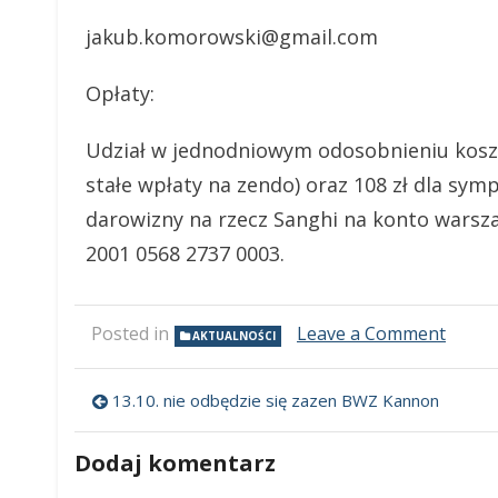
jakub.komorowski@gmail.com
Opłaty:
Udział w jednodniowym odosobnieniu koszt
stałe wpłaty na zendo) oraz 108 zł dla symp
darowizny na rzecz Sanghi na konto warsz
2001 0568 2737 0003.
on
Posted in
Leave a Comment
AKTUALNOŚCI
Jedno
odoso
Nawigacja
z
13.10. nie odbędzie się zazen BWZ Kannon
roshi
wpisu
Kuun
Dodaj komentarz