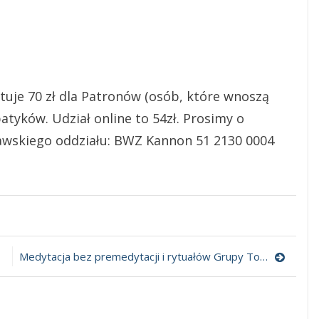
uje 70 zł dla Patronów (osób, które wnoszą
atyków. Udział online to 54zł. Prosimy o
awskiego oddziału: BWZ Kannon 51 2130 0004
dniowe
bnienie
Medytacja bez premedytacji i rytuałów Grupy Toni Packer 14.12.2024
m
em