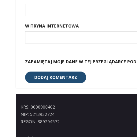
WITRYNA INTERNETOWA
ZAPAMIĘTAJ MOJE DANE W TEJ PRZEGLĄDARCE POD
KRS: 0000908402
NIP: 5213932724
REGON: 389294572