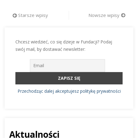
Nawigacja
Starsze wpisy
Nowsze wpisy
po
wpisach
Chcesz wiedzieć, co się dzieje w Fundacji? Podaj
swój mail, by dostawać newsletter:
Przechodząc dalej akceptujesz politykę prywatności
Aktualności