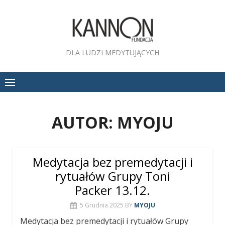
Skip
to
content
DLA LUDZI MEDYTUJĄCYCH
AUTOR:
MYOJU
Medytacja bez premedytacji i
rytuałów Grupy Toni
Packer 13.12.
5 Grudnia 2025
BY
MYOJU
Medytacja bez premedytacji i rytuałów Grupy