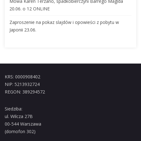
Mowa Karen Terzano, spadkobierczyni Barrego Magida
20.06. o 12 ONLINE
Zaproszenie na pokaz slajdów i opowieści z pobytu w
Japonii 23.06.
KRS: 0000908402
NIP: 5213932724
REGON: 389294572
Siedziba:
ul. Wilcza 27B
00-544 Warszawa
(domofon 302)