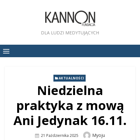
Skip
to
content
DLA LUDZI MEDYTUJĄCYCH
AKTUALNOŚCI
Niedzielna
praktyka z mową
Ani Jedynak 16.11.
Author
Myoju
Posted
21 Października 2025
On