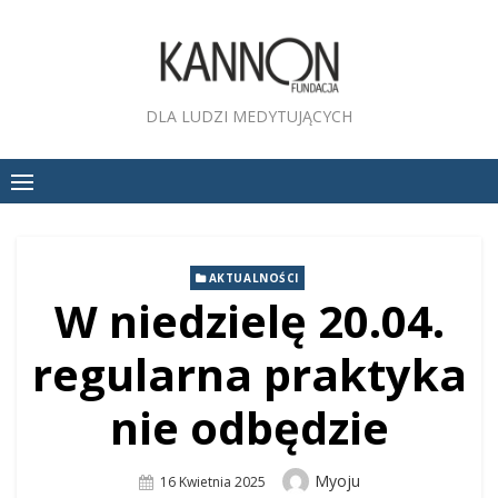
Skip
to
content
DLA LUDZI MEDYTUJĄCYCH
AKTUALNOŚCI
W niedzielę 20.04.
regularna praktyka
nie odbędzie
Author
Myoju
Posted
16 Kwietnia 2025
On