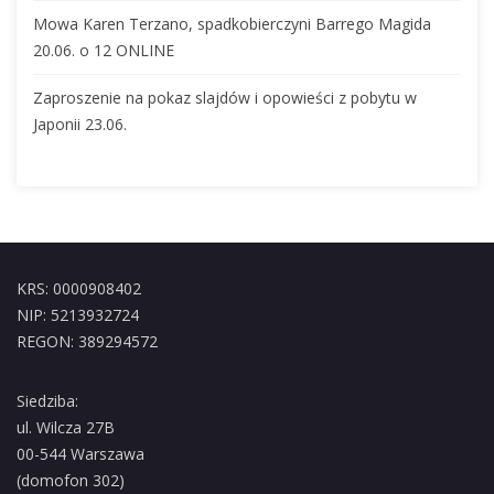
Mowa Karen Terzano, spadkobierczyni Barrego Magida
20.06. o 12 ONLINE
Zaproszenie na pokaz slajdów i opowieści z pobytu w
Japonii 23.06.
KRS: 0000908402
NIP: 5213932724
REGON: 389294572
Siedziba:
ul. Wilcza 27B
00-544 Warszawa
(domofon 302)