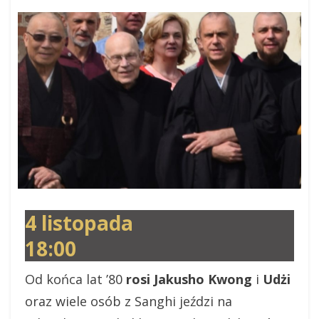
4 listopada
18:00
Od końca lat ’80
rosi Jakusho Kwong
i
Udżi
oraz wiele osób z Sanghi jeździ na