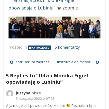
Transmisja „Udżi i Monika Figiel
opowiadają o Lubiniu”
na zoomie.
do
Posted in
5 komentarzy
AKTUALNOŚCI
Udżi
i
Nawigacja
Monika
Piotr Boruta zaprasza: Teatr – zen – improwizacja czyli próba wyjścia poza schematy – tyle że już nie taka próba, ale grupa
Instrukcja do medytacji zen
Figiel
wpisu
opowiadają
5 Replies to “
Udżi i Monika Figiel
o
Lubiniu
opowiadają o Lubiniu
”
Justyna
pisze:
3 listopada 2022 o 07:23
A ja mogę coś powiedzieć o Monice
Poznałam Ją na