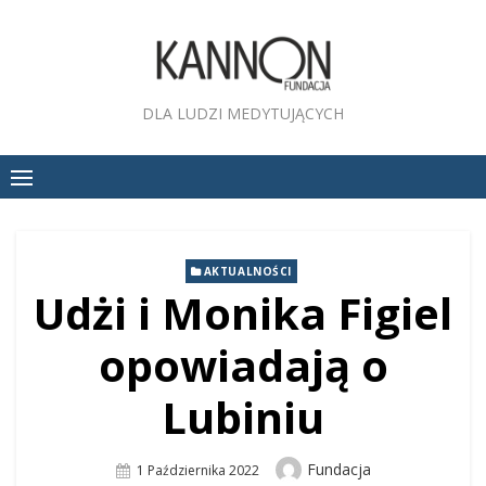
Skip
to
content
DLA LUDZI MEDYTUJĄCYCH
AKTUALNOŚCI
Udżi i Monika Figiel
opowiadają o
Lubiniu
Author
Fundacja
Posted
1 Października 2022
On