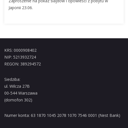
Zaproszenie na pokaz slajdów i opowieści z pobytu w
Japonii 23.06.
KRS: 0000908402
NIP: 5213932724
REGON: 389294572
Siedziba:
ul. Wilcza 27B
00-544 Warszawa
(domofon 302)
Numer konta: 63 1870 1045 2078 1070 7546 0001 (Nest Bank)