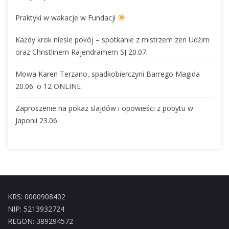
Praktyki w wakacje w Fundacji
Każdy krok niesie pokój – spotkanie z mistrzem zen Udżim
oraz Christlinem Rajendramem SJ 20.07.
Mowa Karen Terzano, spadkobierczyni Barrego Magida
20.06. o 12 ONLINE
Zaproszenie na pokaz slajdów i opowieści z pobytu w
Japonii 23.06.
KRS: 0000908402
NIP: 5213932724
REGON: 389294572