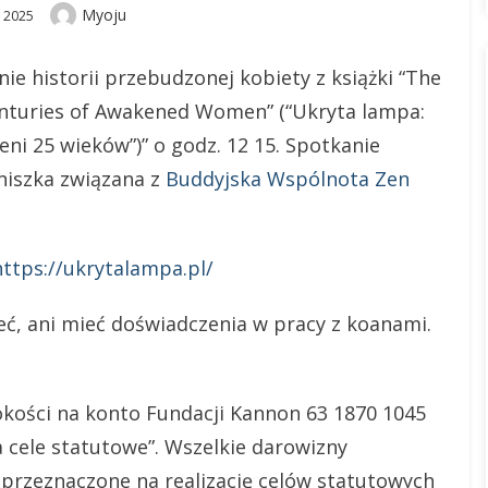
Author
Myoju
 2025
ie historii przebudzonej kobiety z książki “The
enturies of Awakened Women” (“Ukryta lampa:
ni 25 wieków”)” o godz. 12 15. Spotkanie
iszka związana z
Buddyjska Wspólnota Zen
https://ukrytalampa.pl/
eć, ani mieć doświadczenia w pracy z koanami.
kości na konto Fundacji Kannon 63 1870 1045
a cele statutowe”. Wszelkie darowizny
przeznaczone na realizację celów statutowych