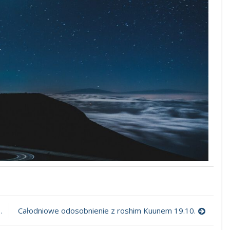
owanie
i
udzonej
Całodniowe odosobnienie z roshim Kuunem 19.10.
y,