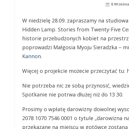
Posted
8 Września
On
W niedzielę 28.09. zapraszamy na studiowan
Hidden Lamp. Stories from Twenty-Five C
historie przebudzonych kobiet na przestrze
poprowadzi Małgosia Myoju Sieradzka – mn
Kanno
n.
Więcej o projekcie możecie przeczytać tu:
Nie potrzeba nic ze sobą przynosić, wiedzi
Spotkanie nie potrwa dłużej niż do 13 30.
Prosimy o wpłatę darowizny dowolnej wyso
2078 1070 7546 0001 o tytule „darowizna n
przekazane na miejscu w gotówce zostaną 