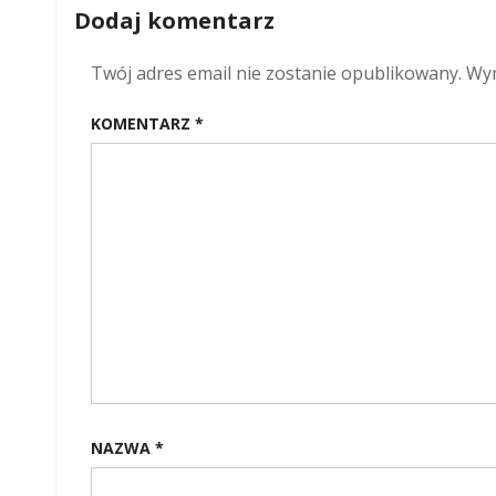
wpisu
czyli
Dodaj komentarz
Ukryt
lampa
w
Twój adres email nie zostanie opublikowany.
Wym
Fundac
28.09.
KOMENTARZ
*
NAZWA
*