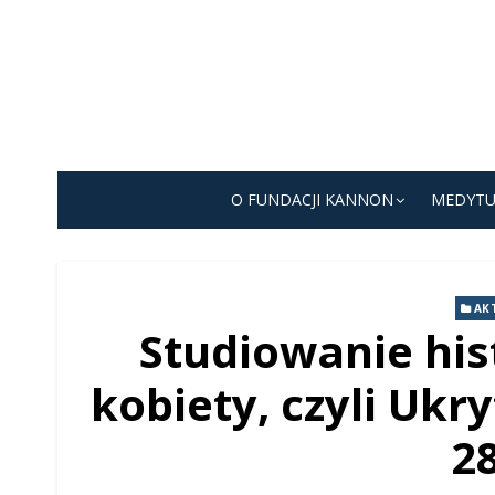
Skip
to
content
O FUNDACJI KANNON
MEDYTU
AK
Studiowanie his
kobiety, czyli Ukr
28