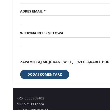
ADRES EMAIL
*
WITRYNA INTERNETOWA
ZAPAMIĘTAJ MOJE DANE W TEJ PRZEGLĄDARCE POD
KRS: 0000908402
NIP: 5213932724
REGON: 389294572