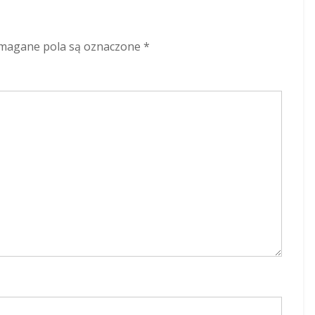
a
agane pola są oznaczone
*
ji