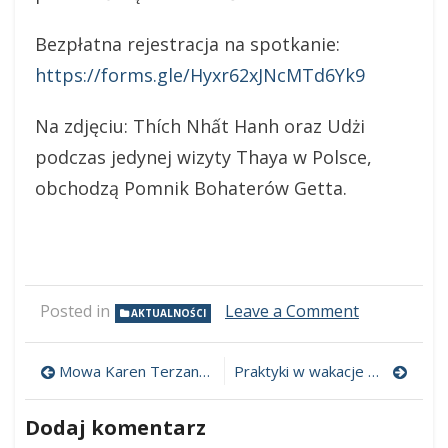
Bezpłatna rejestracja na spotkanie:
https://forms.gle/Hyxr62xJNcMTd6Yk9
Na zdjęciu: Thích Nhất Hanh oraz Udżi
podczas jedynej wizyty Thaya w Polsce,
obchodzą Pomnik Bohaterów Getta.
on
Posted in
Leave a Comment
AKTUALNOŚCI
Każdy
krok
Nawigacja
niesie
Mowa Karen Terzano, spadkobierczyni Barrego Magida 20.06. o 12 ONLINE
Praktyki w wakacje w Fundacji
pokój
wpisu
–
Dodaj komentarz
spotkanie