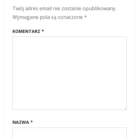
z
mistrzem
Twój adres email nie zostanie opublikowany.
zen
Wymagane pola są oznaczone
*
Udżim
oraz
KOMENTARZ
*
Christlinem
Rajendram
SJ
20.07.
NAZWA
*