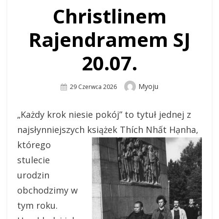
Christlinem
Rajendramem SJ
20.07.
Author
Myoju
Posted
29 Czerwca 2026
On
„Każdy krok niesie pokój” to tytuł jednej z
najsłynniejszych książek Thích Nhất
Hạnha,
którego
stulecie
urodzin
obchodzimy w
tym roku.