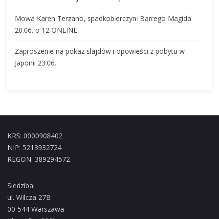
Mowa Karen Terzano, spadkobierczyni Barrego Magida
20.06. o 12 ONLINE
Zaproszenie na pokaz slajdów i opowieści z pobytu w
Japonii 23.06.
KRS: 0000908402
NIP: 5213932724
REGON: 389294572
Siedziba:
ul. Wilcza 27B
00-544 Warszawa