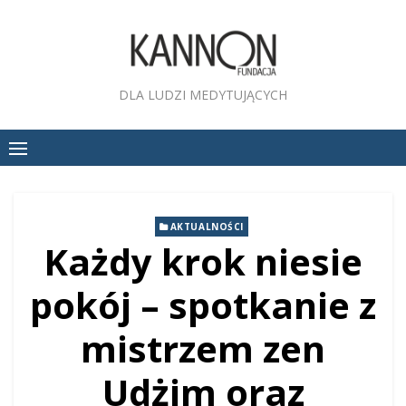
Skip
to
content
DLA LUDZI MEDYTUJĄCYCH
AKTUALNOŚCI
Każdy krok niesie
pokój – spotkanie z
mistrzem zen
Udżim oraz