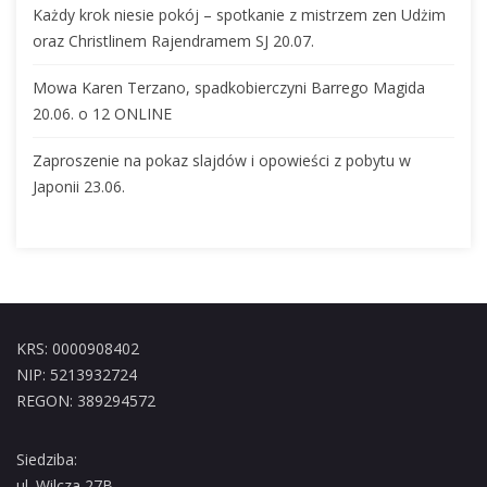
Każdy krok niesie pokój – spotkanie z mistrzem zen Udżim
oraz Christlinem Rajendramem SJ 20.07.
Mowa Karen Terzano, spadkobierczyni Barrego Magida
20.06. o 12 ONLINE
Zaproszenie na pokaz slajdów i opowieści z pobytu w
Japonii 23.06.
KRS: 0000908402
NIP: 5213932724
REGON: 389294572
Siedziba:
ul. Wilcza 27B