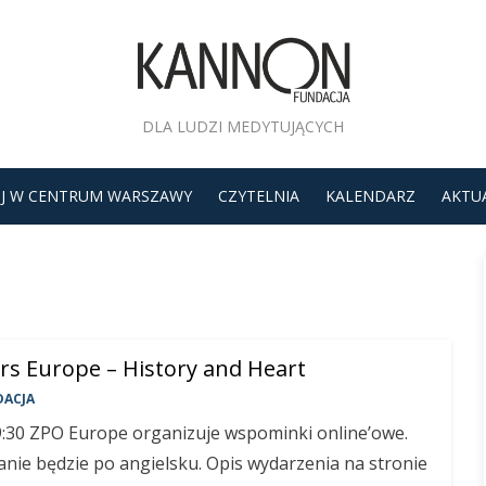
DLA LUDZI MEDYTUJĄCYCH
J W CENTRUM WARSZAWY
CZYTELNIA
KALENDARZ
AKTU
s Europe – History and Heart
DACJA
9:30 ZPO Europe organizuje wspominki online’owe.
nie będzie po angielsku. Opis wydarzenia na stronie