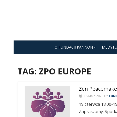
Skip
to
content
O FUNDACJI KANNON
MEDYTU
TAG:
ZPO EUROPE
Zen Peacemaker
16 Maja 2023
BY
FUN
19 czerwca 18:00-1
Zapraszamy. Spotka