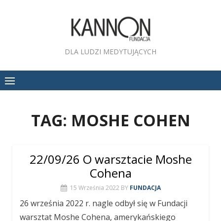
Skip
to
content
DLA LUDZI MEDYTUJĄCYCH
TAG:
MOSHE COHEN
22/09/26 O warsztacie Moshe
Cohena
15 Września 2022
BY
FUNDACJA
26 września 2022 r. nagle odbył się w Fundacji
warsztat Moshe Cohena, amerykańskiego