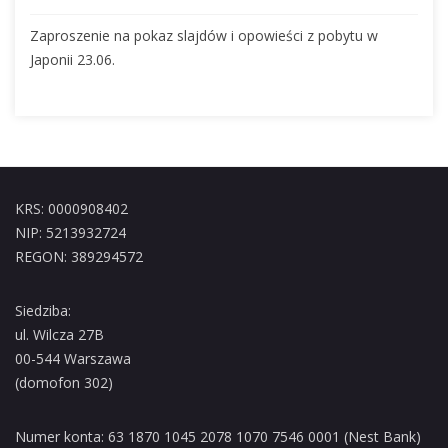
Zaproszenie na pokaz slajdów i opowieści z pobytu w
Japonii 23.06.
KRS: 0000908402
NIP: 5213932724
REGON: 389294572
Siedziba:
ul. Wilcza 27B
00-544 Warszawa
(domofon 302)
Numer konta: 63 1870 1045 2078 1070 7546 0001 (Nest Bank)