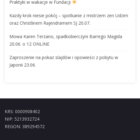
Praktyki w wakacje w Fundacji
Każdy krok niesie pokój – spotkanie z mistrzem zen Udżim
oraz Christlinem Rajendramem SJ 20.07.
Mowa Karen Terzano, spadkobierczyni Barrego Magida
20.06. o 12 ONLINE
Zaproszenie na pokaz slajdów i opowieści z pobytu w
Japonii 23.06.
KRS: 0000908402
NIP: 5213932724
REGON: 389294572